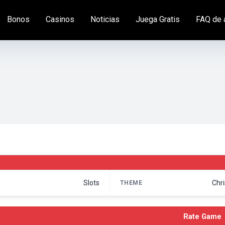
Bonos
Casinos
Noticias
Juega Gratis
FAQ de 
Slots
Chr
THEME
Rate Game