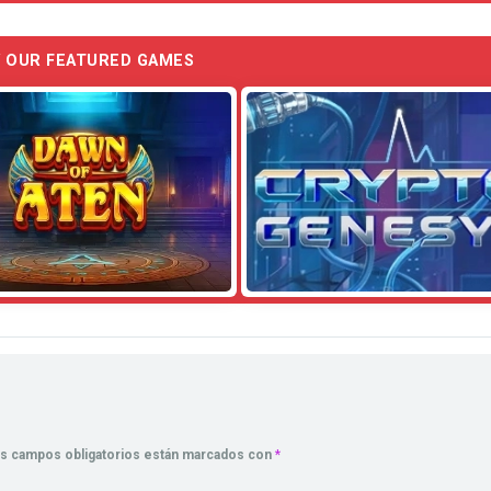
 OUR FEATURED GAMES
s campos obligatorios están marcados con
*