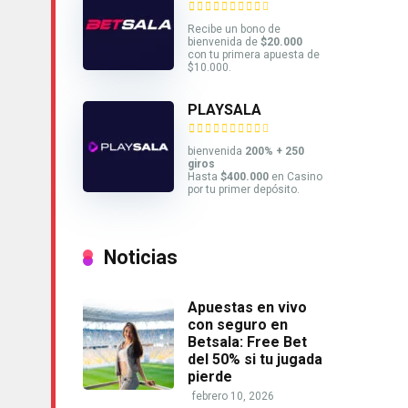
Recibe un bono de
bienvenida de
$20.000
con tu primera apuesta de
$10.000.
PLAYSALA
bienvenida
200% + 250
giros
Hasta
$400.000
en Casino
por tu primer depósito.
Noticias
Apuestas en vivo
con seguro en
Betsala: Free Bet
del 50% si tu jugada
pierde
febrero 10, 2026