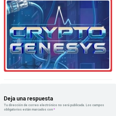
Deja una respuesta
Tu dirección de correo electrónico no será publicada.
Los campos
obligatorios están marcados con
*