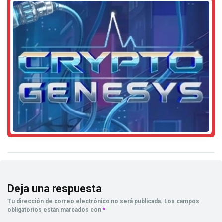
Deja una respuesta
Tu dirección de correo electrónico no será publicada.
Los campos
obligatorios están marcados con
*