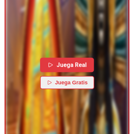
Juega Real
Juega Gratis