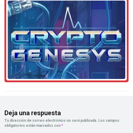
Deja una respuesta
Tu dirección de correo electrónico no será publicada.
Los campos
obligatorios están marcados con
*