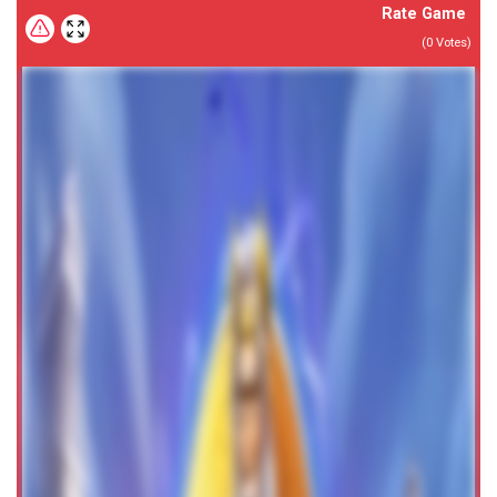
Rate Game
(
0
Votes)