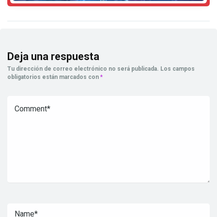
Deja una respuesta
Tu dirección de correo electrónico no será publicada.
Los campos
obligatorios están marcados con
*