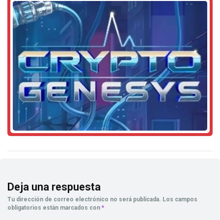
Deja una respuesta
Tu dirección de correo electrónico no será publicada.
Los campos
obligatorios están marcados con
*