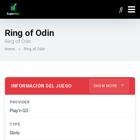
Ring of Odin
Ring of Odin
Home
»
Ring of Odin
INFORMACIÓN DEL JUEGO
SHOW MORE
PROVIDER
Play'n GO
TYPE
Slots