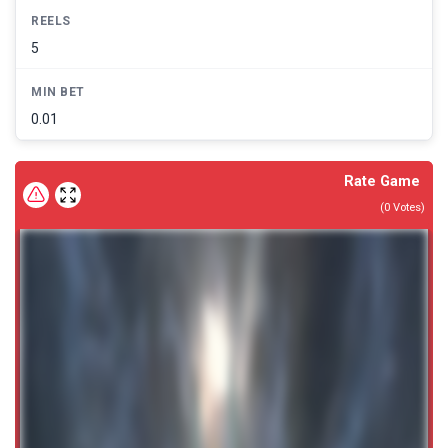
REELS
5
MIN BET
0.01
Rate Game
(
0
Votes)