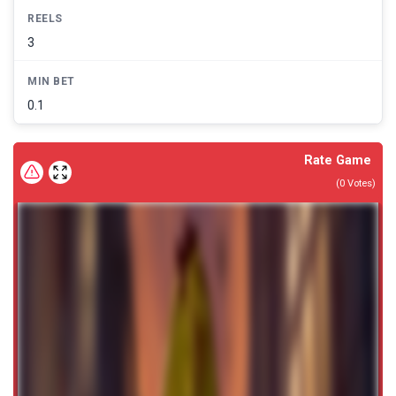
REELS
3
MIN BET
0.1
Rate Game
(
0
Votes)