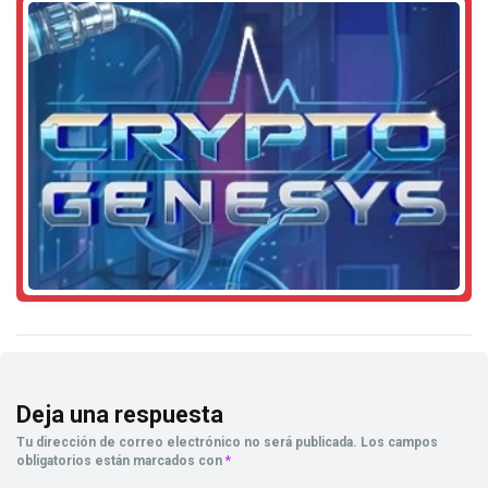
Deja una respuesta
Tu dirección de correo electrónico no será publicada.
Los campos
obligatorios están marcados con
*