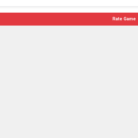
Rate Game