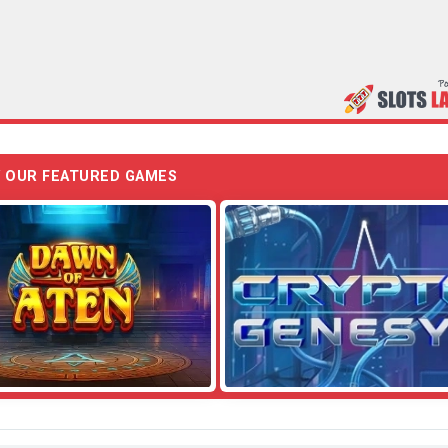
 OUR FEATURED GAMES