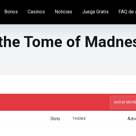
Bonos
Casinos
Noticias
Juega Gratis
FAQ de 
 the Tome of Madne
SHOW MOR
Slots
Adv
THEME