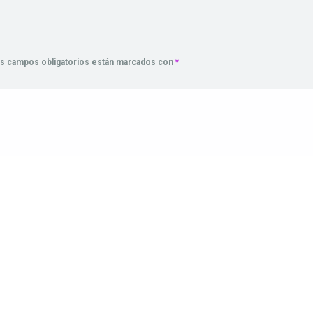
s campos obligatorios están marcados con
*