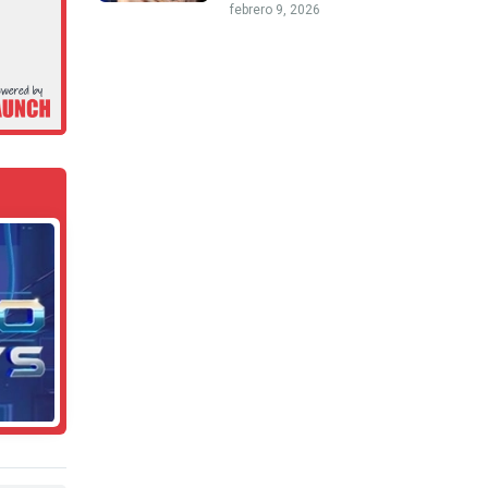
febrero 9, 2026