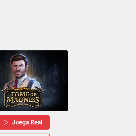
Juega Real