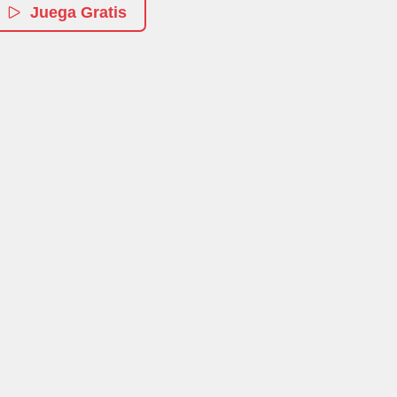
Juega Gratis