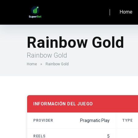
Home
Rainbow Gold
Rainbow Gold
Home
»
Rainbow Gold
INFORMACIÓN DEL JUEGO
Pragmatic Play
PROVIDER
TYPE
5
REELS