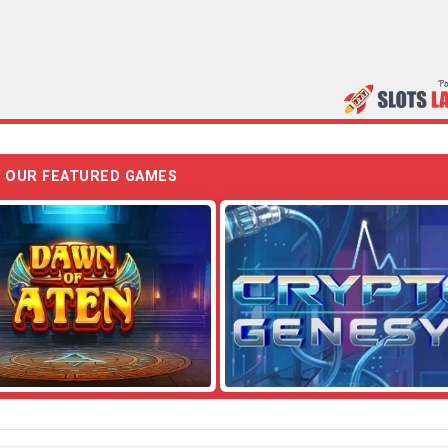
 OUR FEATURED GAMES