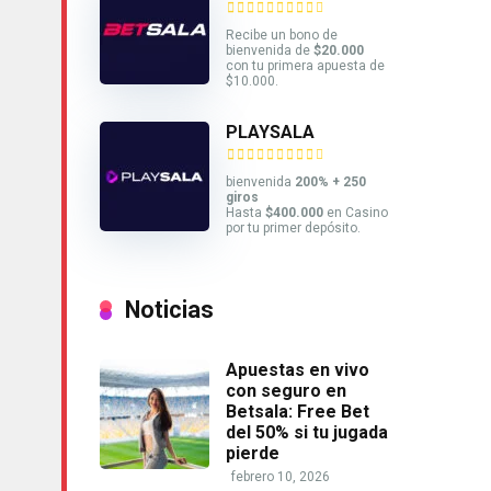
Recibe un bono de
bienvenida de
$20.000
con tu primera apuesta de
$10.000.
PLAYSALA
bienvenida
200% + 250
giros
Hasta
$400.000
en Casino
por tu primer depósito.
Noticias
Apuestas en vivo
con seguro en
Betsala: Free Bet
del 50% si tu jugada
pierde
febrero 10, 2026