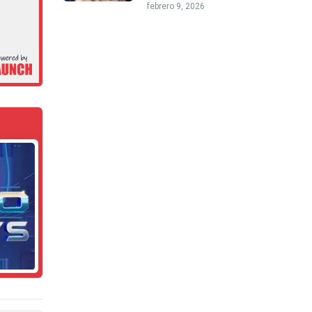
febrero 9, 2026