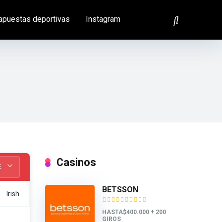
apuestas deportivas
Instagram
Casinos
E
BETSSON
Irish
HASTA$400.000 + 200
GIROS