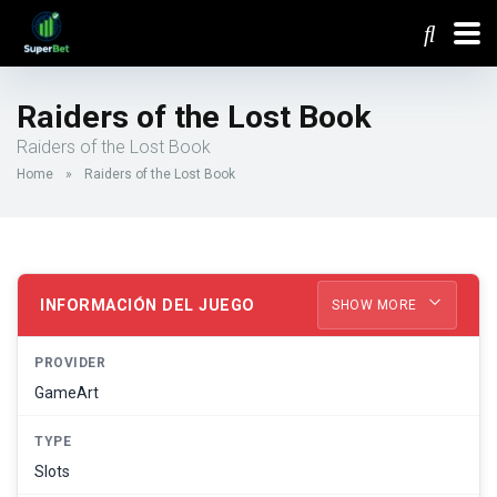
Raiders of the Lost Book
Raiders of the Lost Book
Home
»
Raiders of the Lost Book
INFORMACIÓN DEL JUEGO
SHOW MORE
PROVIDER
GameArt
TYPE
Slots