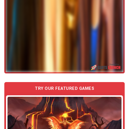
TRY OUR FEATURED GAMES