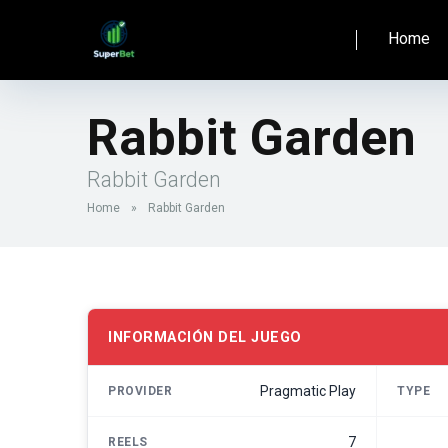
Home
Rabbit Garden
Rabbit Garden
Home
»
Rabbit Garden
INFORMACIÓN DEL JUEGO
Pragmatic Play
PROVIDER
TYPE
7
REELS