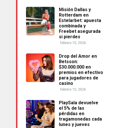
Misión Dallas y
Rotterdam en
Estelarbet: apuesta
combinada y
Freebet asegurada
si pierdes
febrero 10, 2026
Drop del Amor en
Betsson:
$30.000.000 en
premios en efectivo
para jugadores de
casino
febrero 10, 2026
PlaySala devuelve
el 5% de las
pérdidas en
tragamonedas cada
lunes y jueves