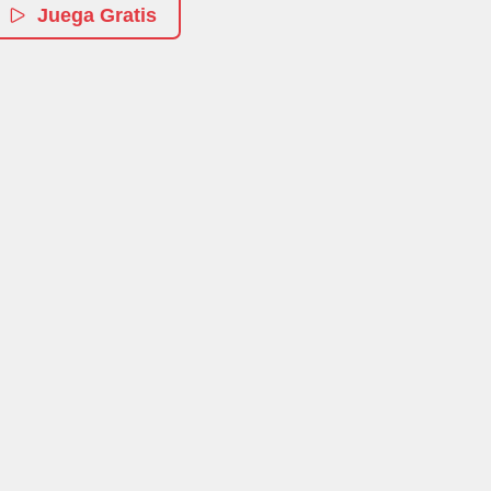
Juega Gratis