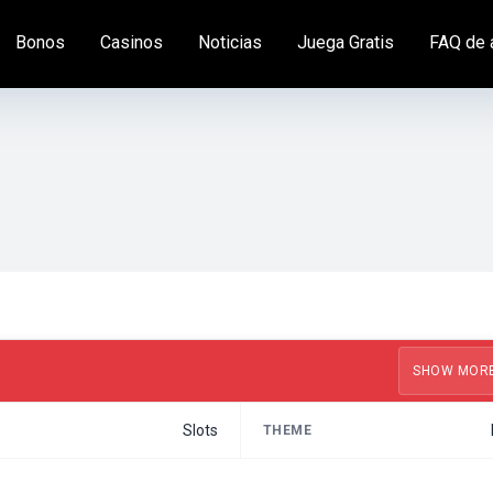
Bonos
Casinos
Noticias
Juega Gratis
FAQ de 
SHOW MOR
Slots
THEME