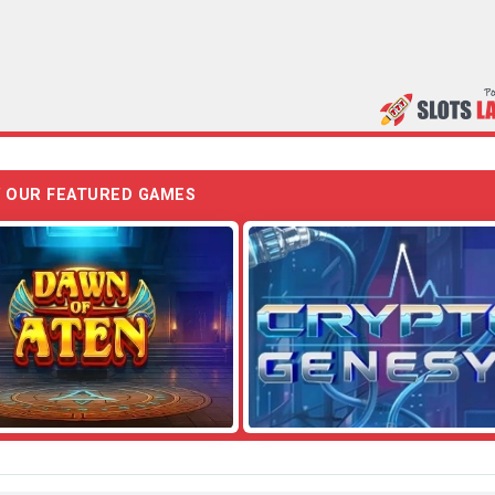
 OUR FEATURED GAMES