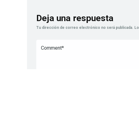
Deja una respuesta
Tu dirección de correo electrónico no será publicada.
Lo