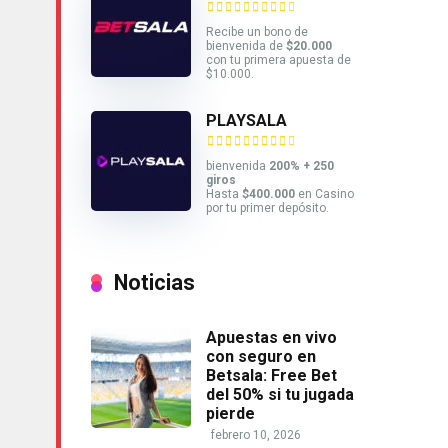
Recibe un bono de
bienvenida de
$20.000
con tu primera apuesta de
$10.000.
PLAYSALA
bienvenida
200% + 250
giros
Hasta
$400.000
en Casino
por tu primer depósito.
Noticias
Apuestas en vivo
con seguro en
Betsala: Free Bet
del 50% si tu jugada
pierde
febrero 10, 2026