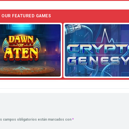
 OUR FEATURED GAMES
s campos obligatorios están marcados con
*