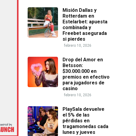
Misión Dallas y
Rotterdam en
Estelarbet: apuesta
combinada y
Freebet asegurada
si pierdes
febrero 10, 2026
Drop del Amor en
Betsson:
$30.000.000 en
premios en efectivo
para jugadores de
casino
febrero 10, 2026
PlaySala devuelve
el 5% de las
pérdidas en
tragamonedas cada
lunes y jueves