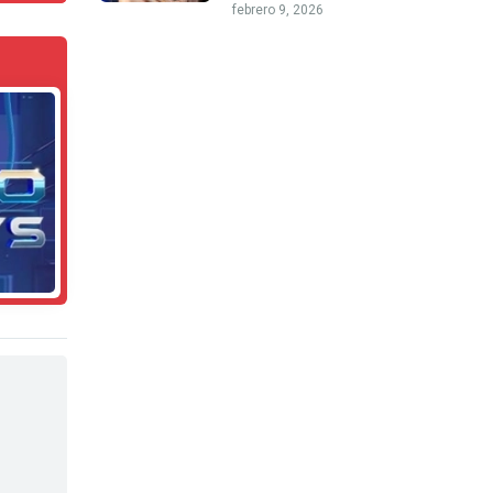
febrero 9, 2026