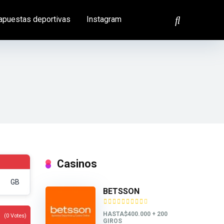
apuestas deportivas
Instagram
Casinos
GB
BETSSON
HASTA$400.000 + 200
(
0
Votes)
GIROS