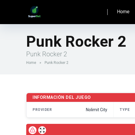
Home
Punk Rocker 2
Punk Rocker 2
Home
»
Punk Rocker 2
INFORMACIÓN DEL JUEGO
Nolimit City
PROVIDER
TYPE