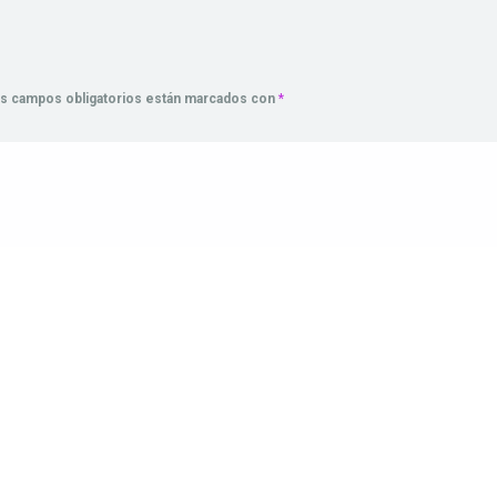
s campos obligatorios están marcados con
*