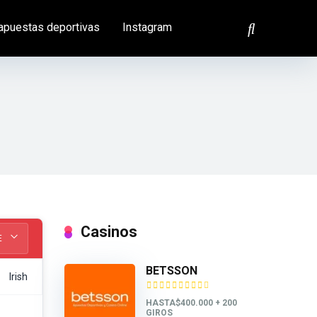
apuestas deportivas
Instagram
Casinos
E
BETSSON
Irish
HASTA$400.000 + 200
GIROS