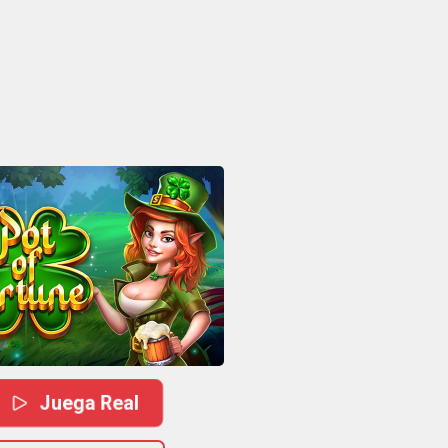
Juega Real