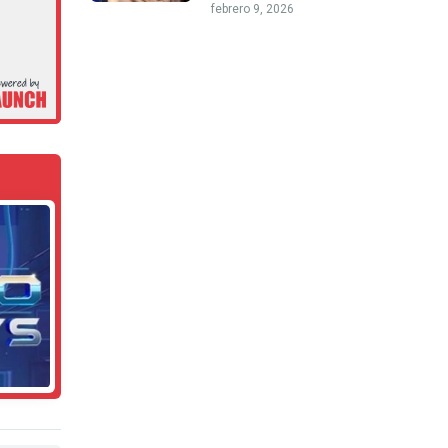
febrero 9, 2026