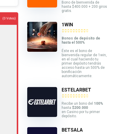
Bono de bienvenida de
hasta $400.000 + 200 giros
gratis.
(
0
Votes)
1WIN
Bonos de depósito de
hasta el 500%
Éste es el bono de
bienvenida regular de 1win,
en el cual haciendo tu
primer depósito tendrás
acceso hasta un 500% de
bonificación
automáticamente.
ESTELARBET
Recibe un bono del
100%
hasta
$200.000
en Casino por tu primer
depósito.
BETSALA