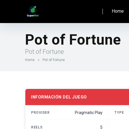
Home
Pot of Fortune
Pot of Fortune
Home
»
Pot of Fortune
INFORMACIÓN DEL JUEGO
Pragmatic Play
PROVIDER
TYPE
5
REELS