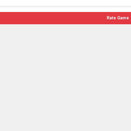
Rate Game