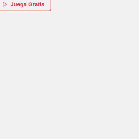
Juega Gratis