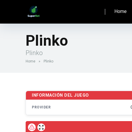
Home
Plinko
Plinko
Home
»
Plinko
INFORMACIÓN DEL JUEGO
PROVIDER