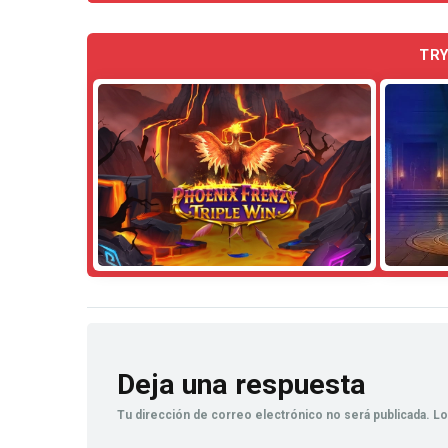
TRY
Deja una respuesta
Tu dirección de correo electrónico no será publicada.
Lo