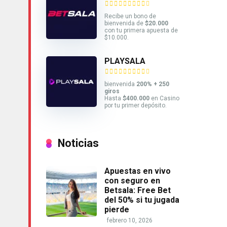
Recibe un bono de
bienvenida de
$20.000
con tu primera apuesta de
$10.000.
PLAYSALA
bienvenida
200% + 250
giros
Hasta
$400.000
en Casino
por tu primer depósito.
Noticias
Apuestas en vivo
con seguro en
Betsala: Free Bet
del 50% si tu jugada
pierde
febrero 10, 2026