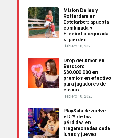
Misión Dallas y
Rotterdam en
Estelarbet: apuesta
combinada y
Freebet asegurada
si pierdes
febrero 10, 2026
Drop del Amor en
Betsson:
$30.000.000 en
premios en efectivo
para jugadores de
casino
febrero 10, 2026
PlaySala devuelve
el 5% de las
pérdidas en
tragamonedas cada
lunes y jueves