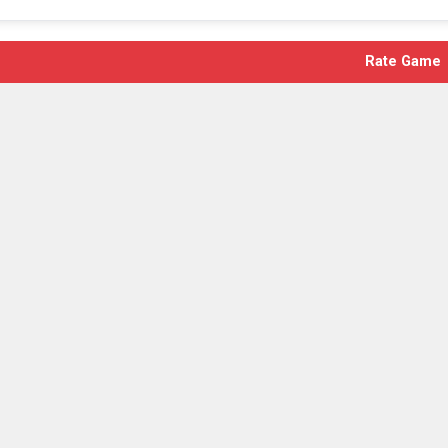
Rate Game