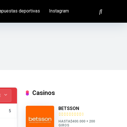
apuestas deportivas
Instagram
Casinos
E
BETSSON
5
HASTA$400.000 + 200
GIROS