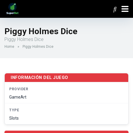
Piggy Holmes Dice
Piggy Holmes Dice
Home
»
Piggy Holmes Dice
INFORMACIÓN DEL JUEGO
PROVIDER
GameArt
TYPE
Slots