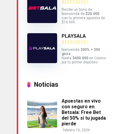
Recibe un bono de
bienvenida de
$20.000
con tu primera apuesta de
$10.000.
PLAYSALA
bienvenida
200% + 250
giros
Hasta
$400.000
en Casino
por tu primer depósito.
Noticias
Apuestas en vivo
con seguro en
Betsala: Free Bet
del 50% si tu jugada
pierde
febrero 10, 2026