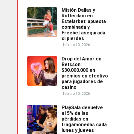
Misión Dallas y
Rotterdam en
Estelarbet: apuesta
combinada y
Freebet asegurada
si pierdes
febrero 10, 2026
Drop del Amor en
Betsson:
$30.000.000 en
premios en efectivo
para jugadores de
casino
febrero 10, 2026
PlaySala devuelve
el 5% de las
pérdidas en
tragamonedas cada
lunes y jueves