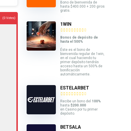
Bono de bienvenida de
hasta $400.000 + 200 giros
gratis.
(
0
Votes)
1WIN
Bonos de depósito de
hasta el 500%
Éste es el bono de
bienvenida regular de 1win,
en el cual haciendo tu
primer depósito tendrás
acceso hasta un 500% de
bonificación
automáticamente.
ESTELARBET
Recibe un bono del
100%
hasta
$200.000
en Casino por tu primer
depósito.
BETSALA