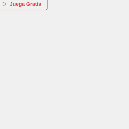
Juega Gratis