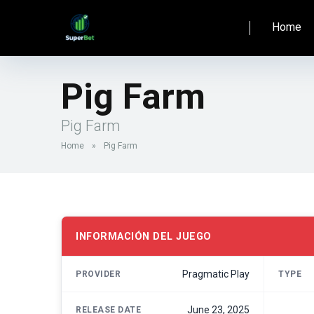
Home
Pig Farm
Pig Farm
Home
»
Pig Farm
INFORMACIÓN DEL JUEGO
Pragmatic Play
PROVIDER
TYPE
June 23, 2025
RELEASE DATE