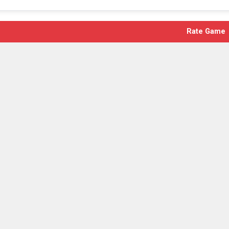
Rate Game