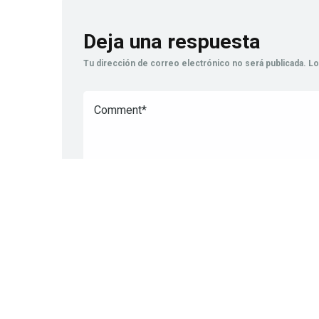
Deja una respuesta
Tu dirección de correo electrónico no será publicada.
Lo