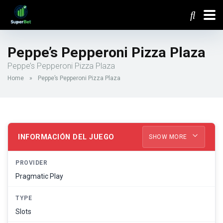
Peppe’s Pepperoni Pizza Plaza
Peppe’s Pepperoni Pizza Plaza
Home
»
Peppe’s Pepperoni Pizza Plaza
INFORMACIÓN DEL JUEGO
SHOW MORE
PROVIDER
Pragmatic Play
TYPE
Slots