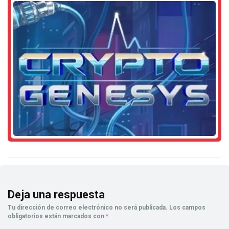
Deja una respuesta
Tu dirección de correo electrónico no será publicada.
Los campos
obligatorios están marcados con
*