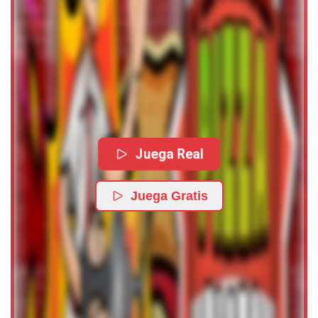
Juega Real
Juega Gratis