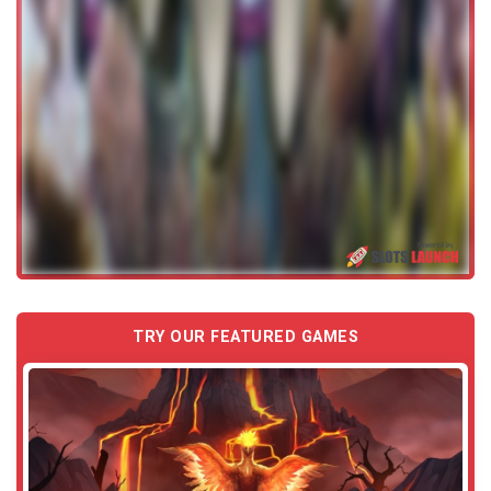
TRY OUR FEATURED GAMES