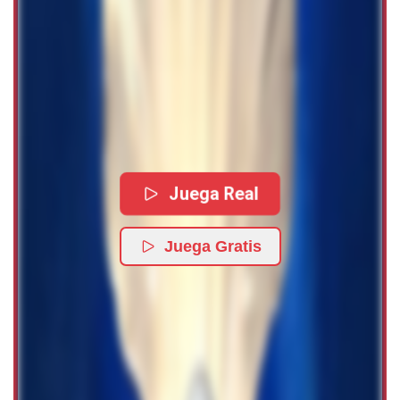
Juega Real
Juega Gratis