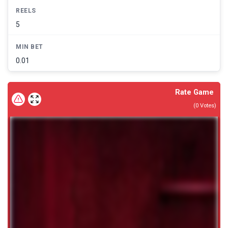
REELS
5
MIN BET
0.01
Rate Game
(
0
Votes)