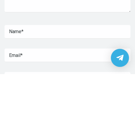
Save my name, email, and website in this browser for
the next time I comment.