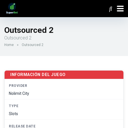
Outsourced 2
Outsourced 2
Home
»
Outsourced 2
INFORMACIÓN DEL JUEGO
PROVIDER
Nolimit City
TYPE
Slots
RELEASE DATE