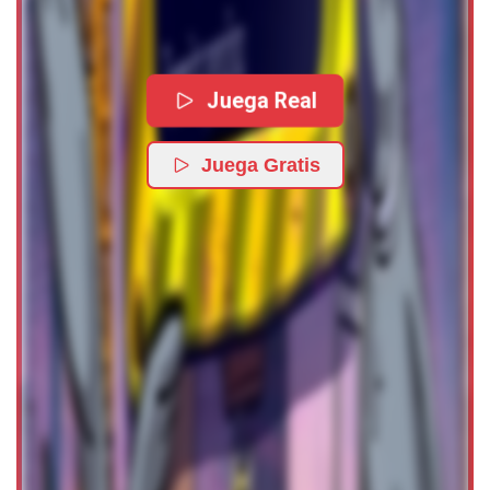
Juega Real
Juega Gratis