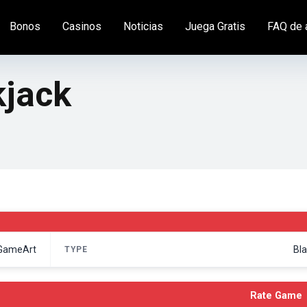
Bonos
Casinos
Noticias
Juega Gratis
FAQ de 
kjack
GameArt
Bla
TYPE
Rate Game