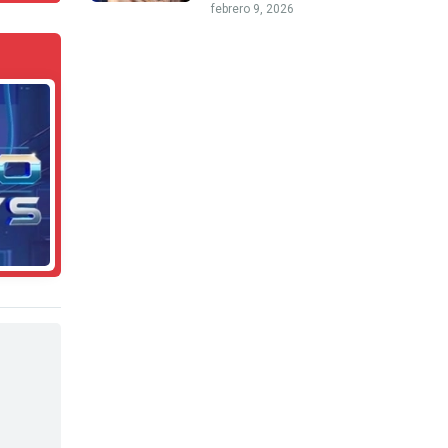
febrero 9, 2026