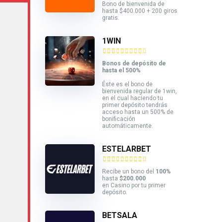
Bono de bienvenida de
hasta $400.000 + 200 giros
gratis.
1WIN
Bonos de depósito de
hasta el 500%
Éste es el bono de
bienvenida regular de 1win,
en el cual haciendo tu
primer depósito tendrás
acceso hasta un 500% de
bonificación
automáticamente.
ESTELARBET
Recibe un bono del
100%
hasta
$200.000
en Casino por tu primer
depósito.
BETSALA