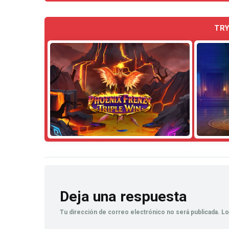
TRY
Deja una respuesta
Tu dirección de correo electrónico no será publicada.
Lo