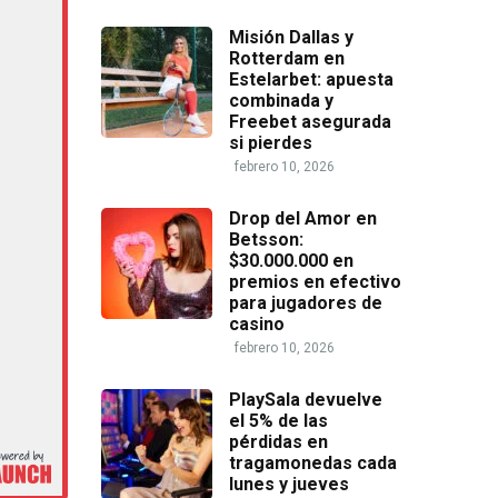
Misión Dallas y
Rotterdam en
Estelarbet: apuesta
combinada y
Freebet asegurada
si pierdes
febrero 10, 2026
Drop del Amor en
Betsson:
$30.000.000 en
premios en efectivo
para jugadores de
casino
febrero 10, 2026
PlaySala devuelve
el 5% de las
pérdidas en
tragamonedas cada
lunes y jueves