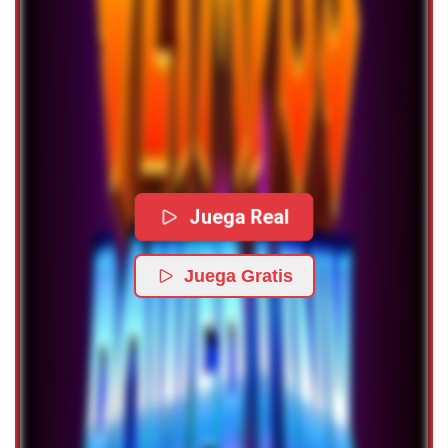
Juega Real
Juega Gratis