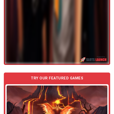
TRY OUR FEATURED GAMES