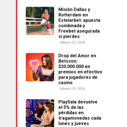
Misión Dallas y
Rotterdam en
Estelarbet: apuesta
combinada y
Freebet asegurada
si pierdes
febrero 10, 2026
Drop del Amor en
Betsson:
$30.000.000 en
premios en efectivo
para jugadores de
casino
febrero 10, 2026
PlaySala devuelve
el 5% de las
pérdidas en
tragamonedas cada
lunes y jueves