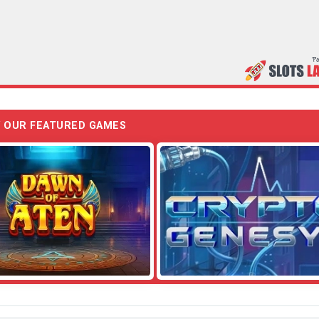
 OUR FEATURED GAMES