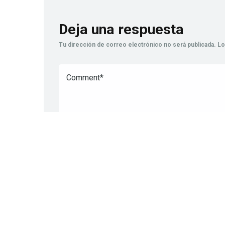
Deja una respuesta
Tu dirección de correo electrónico no será publicada.
Lo