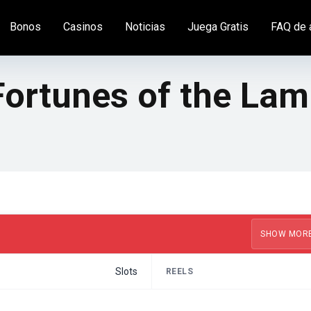
Bonos
Casinos
Noticias
Juega Gratis
FAQ de 
Fortunes of the La
SHOW MOR
Slots
REELS