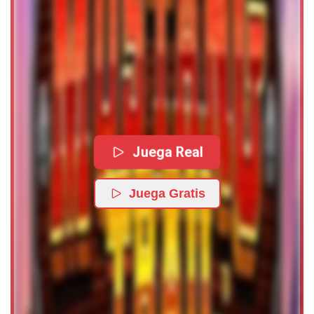
Juega Real
Juega Gratis