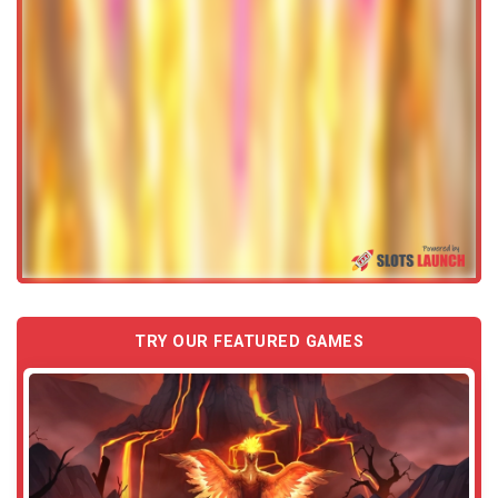
TRY OUR FEATURED GAMES