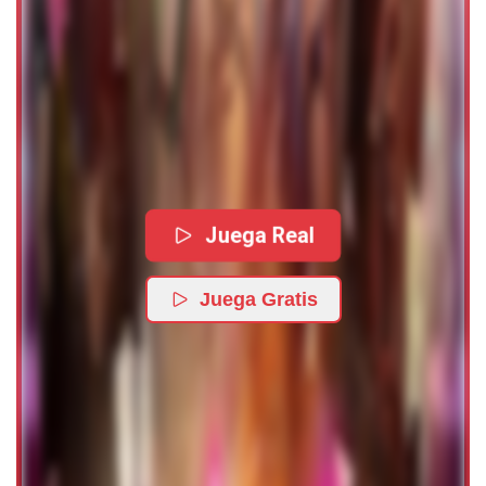
Juega Real
Juega Gratis