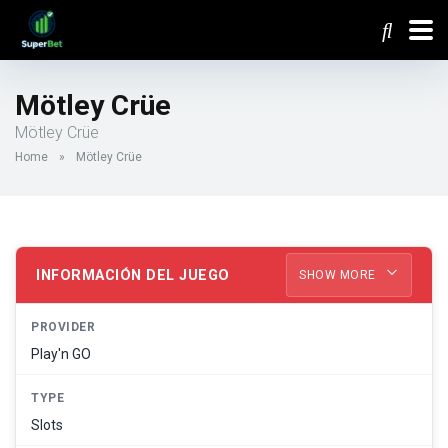
Mötley Crüe
Mötley Crüe
Home
»
Mötley Crüe
INFORMACIÓN DEL JUEGO
SHOW MORE
PROVIDER
Play'n GO
TYPE
Slots