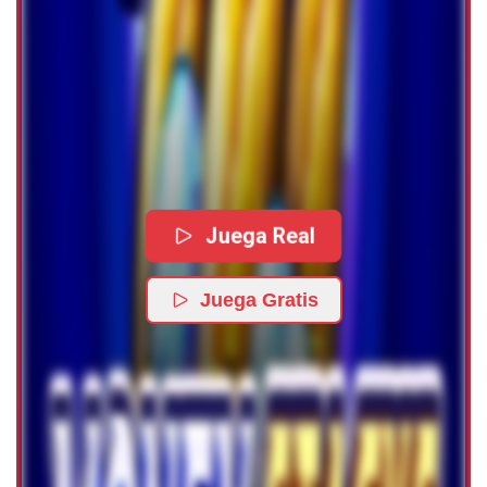
Juega Real
Juega Gratis