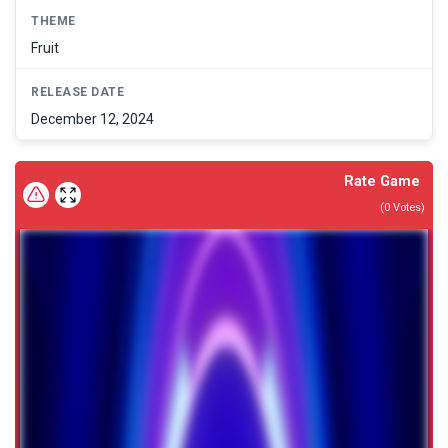
THEME
Fruit
RELEASE DATE
December 12, 2024
Rate Game
(
0
Votes)