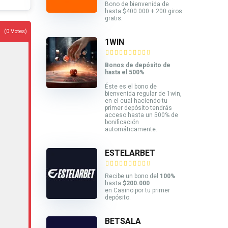
Bono de bienvenida de
hasta $400.000 + 200 giros
gratis.
(
0
Votes)
1WIN
Bonos de depósito de
hasta el 500%
Éste es el bono de
bienvenida regular de 1win,
en el cual haciendo tu
primer depósito tendrás
acceso hasta un 500% de
bonificación
automáticamente.
ESTELARBET
Recibe un bono del
100%
hasta
$200.000
en Casino por tu primer
depósito.
BETSALA