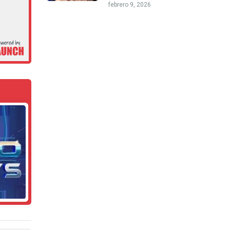
febrero 9, 2026