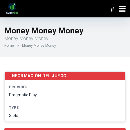
Money Money Money
Money Money Money
Home
»
Money Money Money
INFORMACIÓN DEL JUEGO
PROVIDER
Pragmatic Play
TYPE
Slots