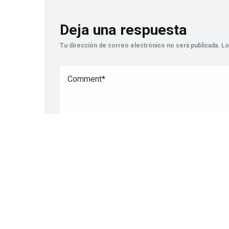
Deja una respuesta
Tu dirección de correo electrónico no será publicada.
Lo