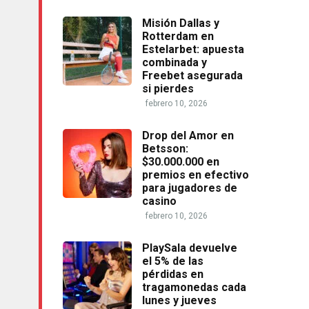
Misión Dallas y
Rotterdam en
Estelarbet: apuesta
combinada y
Freebet asegurada
si pierdes
febrero 10, 2026
Drop del Amor en
Betsson:
$30.000.000 en
premios en efectivo
para jugadores de
casino
febrero 10, 2026
PlaySala devuelve
el 5% de las
pérdidas en
tragamonedas cada
lunes y jueves