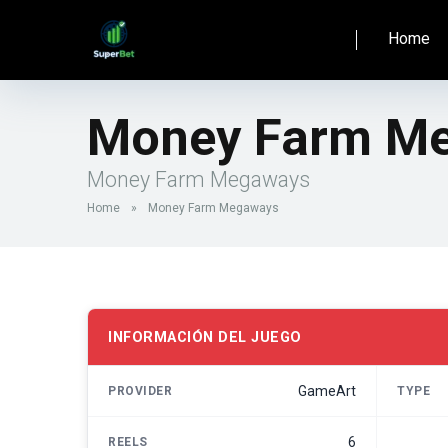
Home
Money Farm M
Money Farm Megaways
Home
»
Money Farm Megaways
INFORMACIÓN DEL JUEGO
GameArt
PROVIDER
TYPE
6
REELS