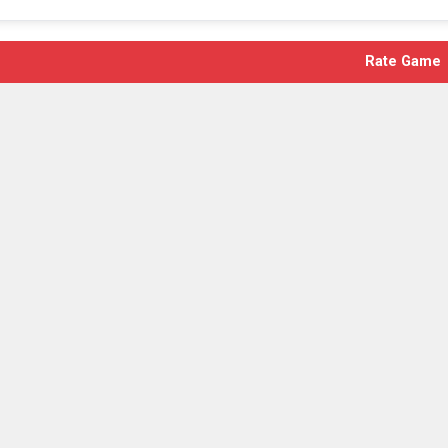
Rate Game