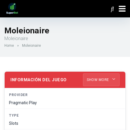
Moleionaire
Moleionaire
Home
»
Moleionaire
INFORMACIÓN DEL JUEGO
SHOW MORE
PROVIDER
Pragmatic Play
TYPE
Slots