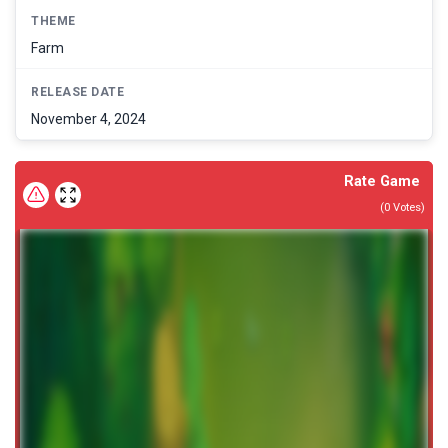
THEME
Farm
RELEASE DATE
November 4, 2024
Rate Game
(
0
Votes)