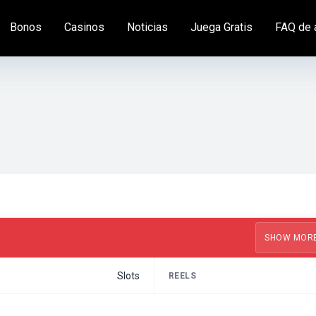
Bonos
Casinos
Noticias
Juega Gratis
FAQ de 
SHOW MOR
Slots
REELS