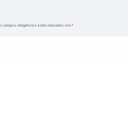
s campos obligatorios están marcados con
*