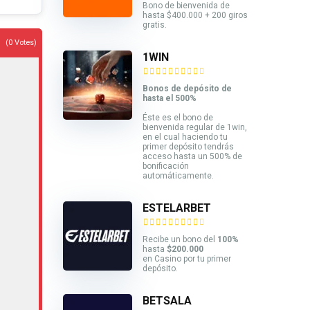
Bono de bienvenida de
hasta $400.000 + 200 giros
gratis.
(
0
Votes)
1WIN
Bonos de depósito de
hasta el 500%
Éste es el bono de
bienvenida regular de 1win,
en el cual haciendo tu
primer depósito tendrás
acceso hasta un 500% de
bonificación
automáticamente.
ESTELARBET
Recibe un bono del
100%
hasta
$200.000
en Casino por tu primer
depósito.
BETSALA