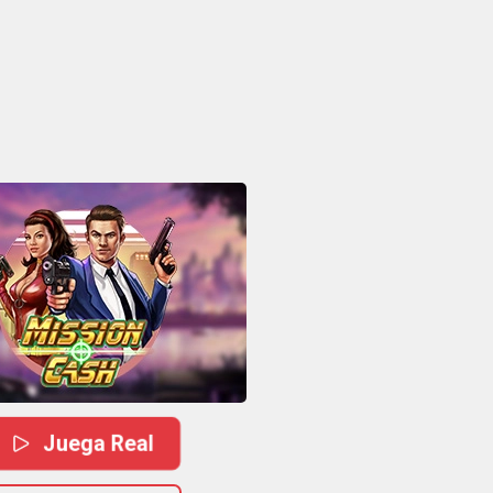
Juega Real