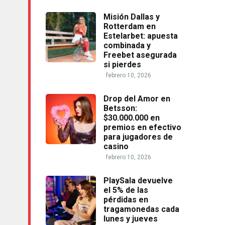
Misión Dallas y
Rotterdam en
Estelarbet: apuesta
combinada y
Freebet asegurada
si pierdes
febrero 10, 2026
Drop del Amor en
Betsson:
$30.000.000 en
premios en efectivo
para jugadores de
casino
febrero 10, 2026
PlaySala devuelve
el 5% de las
pérdidas en
tragamonedas cada
lunes y jueves