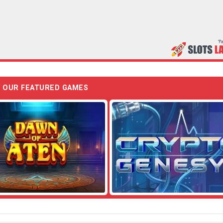
 OUR FEATURED GAMES