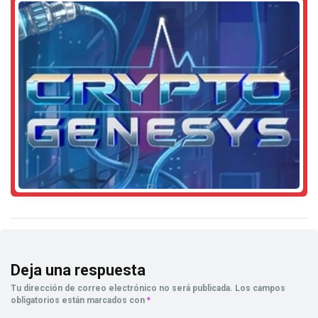
Deja una respuesta
Tu dirección de correo electrónico no será publicada.
Los campos
obligatorios están marcados con
*