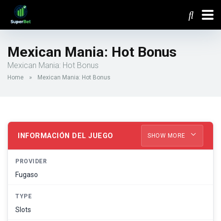
Mexican Mania: Hot Bonus
Mexican Mania: Hot Bonus
Home
»
Mexican Mania: Hot Bonus
INFORMACIÓN DEL JUEGO
SHOW MORE
PROVIDER
Fugaso
TYPE
Slots