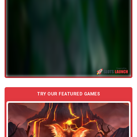
TRY OUR FEATURED GAMES