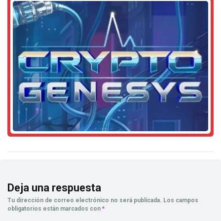
Deja una respuesta
Tu dirección de correo electrónico no será publicada.
Los campos
obligatorios están marcados con
*