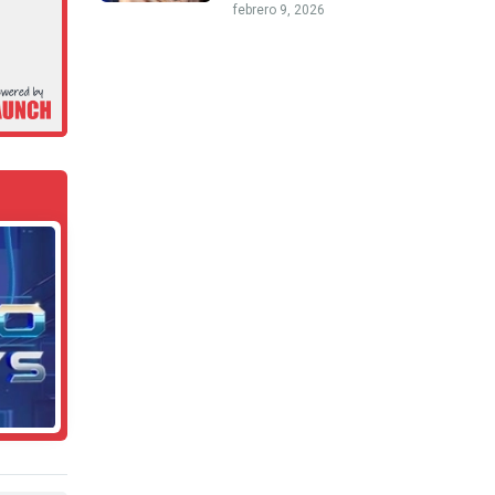
febrero 9, 2026