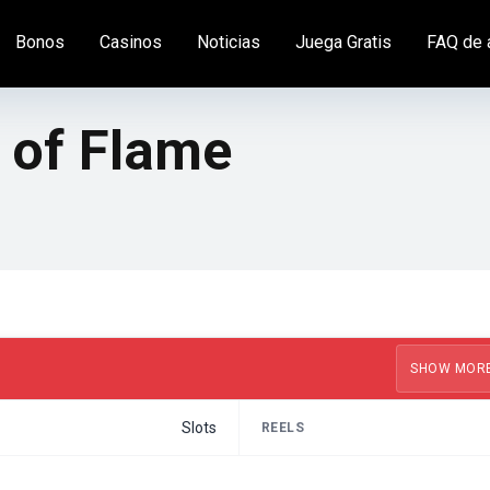
Bonos
Casinos
Noticias
Juega Gratis
FAQ de 
 of Flame
SHOW MOR
Slots
REELS