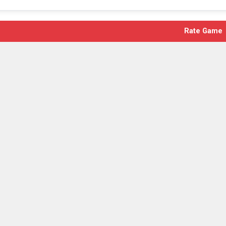
Rate Game