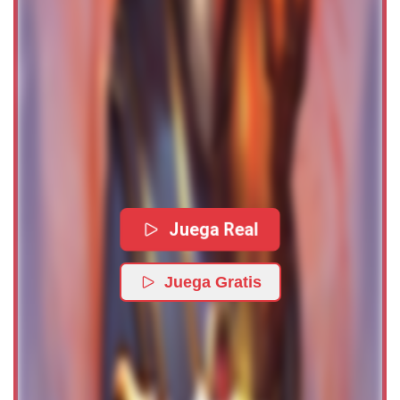
Juega Real
Juega Gratis