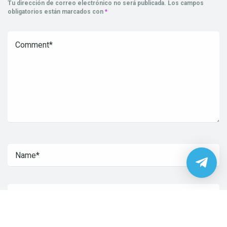
Tu dirección de correo electrónico no será publicada.
Los campos
obligatorios están marcados con
*