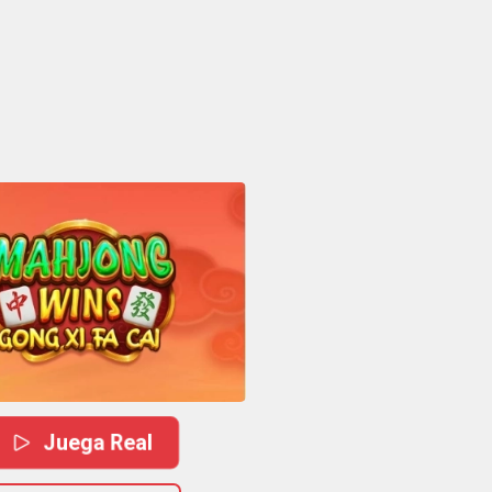
Juega Real