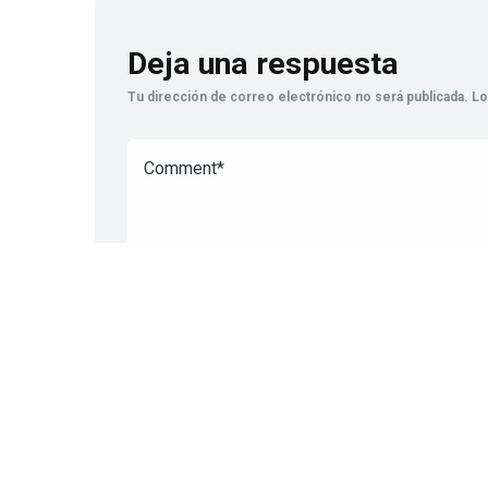
Deja una respuesta
Tu dirección de correo electrónico no será publicada.
Lo