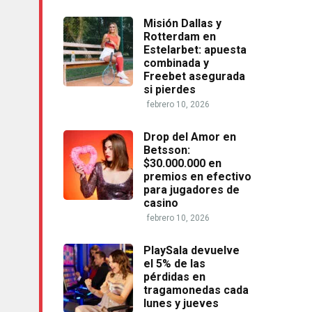
Misión Dallas y
Rotterdam en
Estelarbet: apuesta
combinada y
Freebet asegurada
si pierdes
febrero 10, 2026
Drop del Amor en
Betsson:
$30.000.000 en
premios en efectivo
para jugadores de
casino
febrero 10, 2026
PlaySala devuelve
el 5% de las
pérdidas en
tragamonedas cada
lunes y jueves