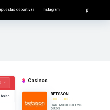
apuestas deportivas
Instagram
Casinos
E
BETSSON
Asian
HASTA$400.000 + 200
GIROS