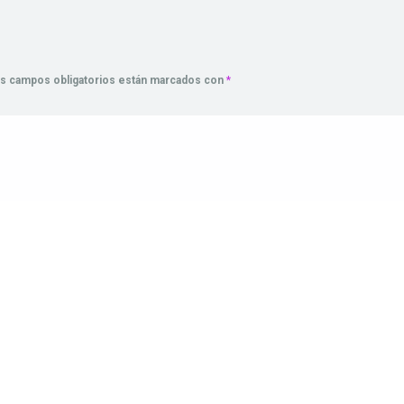
s campos obligatorios están marcados con
*