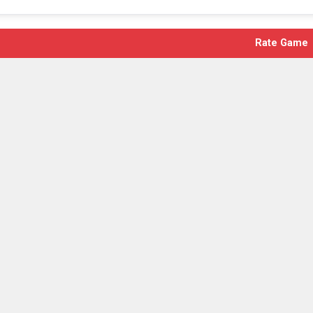
Rate Game