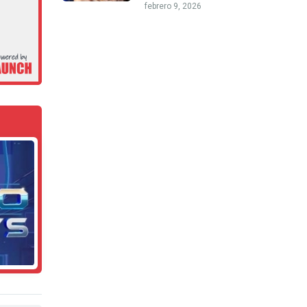
febrero 9, 2026