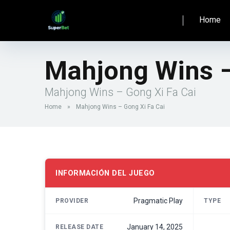
Home
Mahjong Wins –
Mahjong Wins – Gong Xi Fa Cai
Home
»
Mahjong Wins – Gong Xi Fa Cai
INFORMACIÓN DEL JUEGO
Pragmatic Play
PROVIDER
TYPE
January 14, 2025
RELEASE DATE