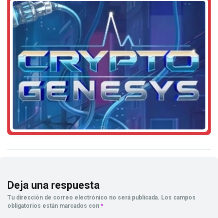
Deja una respuesta
Tu dirección de correo electrónico no será publicada.
Los campos
obligatorios están marcados con
*