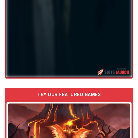
TRY OUR FEATURED GAMES