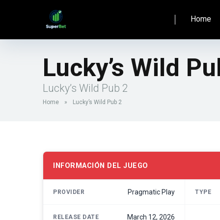
Home
Lucky’s Wild Pu
Lucky’s Wild Pub 2
Home
»
Lucky’s Wild Pub 2
INFORMACIÓN DEL JUEGO
Pragmatic Play
PROVIDER
TYPE
March 12, 2026
RELEASE DATE