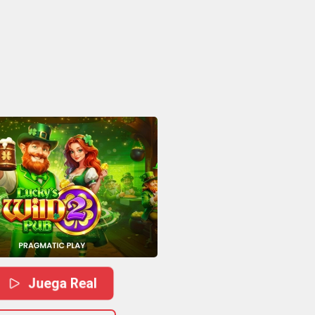
Juega Real