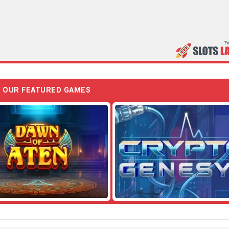
 OUR FEATURED GAMES