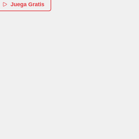
Juega Gratis