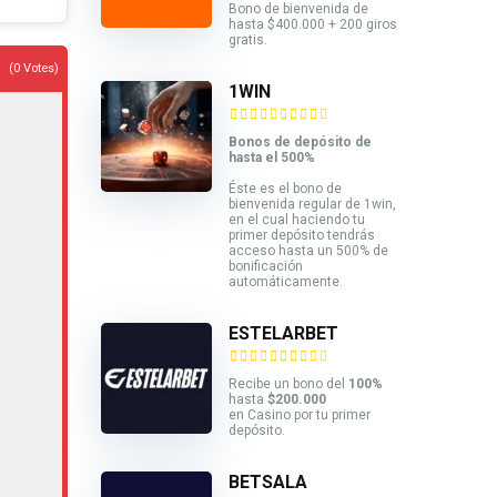
Bono de bienvenida de
hasta $400.000 + 200 giros
gratis.
(
0
Votes)
1WIN
Bonos de depósito de
hasta el 500%
Éste es el bono de
bienvenida regular de 1win,
en el cual haciendo tu
primer depósito tendrás
acceso hasta un 500% de
bonificación
automáticamente.
ESTELARBET
Recibe un bono del
100%
hasta
$200.000
en Casino por tu primer
depósito.
BETSALA