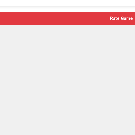
Rate Game