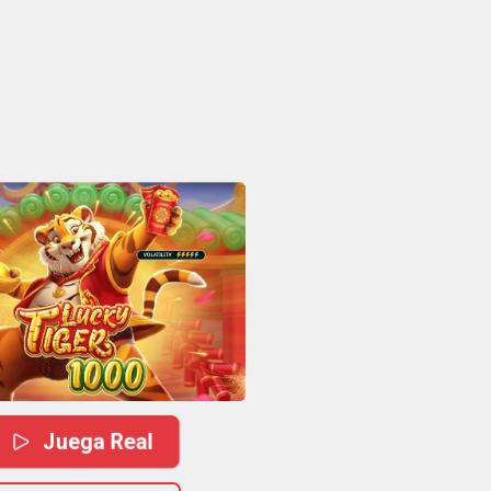
Juega Real