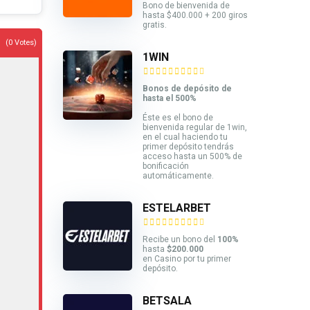
Bono de bienvenida de
hasta $400.000 + 200 giros
gratis.
(
0
Votes)
1WIN
Bonos de depósito de
hasta el 500%
Éste es el bono de
bienvenida regular de 1win,
en el cual haciendo tu
primer depósito tendrás
acceso hasta un 500% de
bonificación
automáticamente.
ESTELARBET
Recibe un bono del
100%
hasta
$200.000
en Casino por tu primer
depósito.
BETSALA