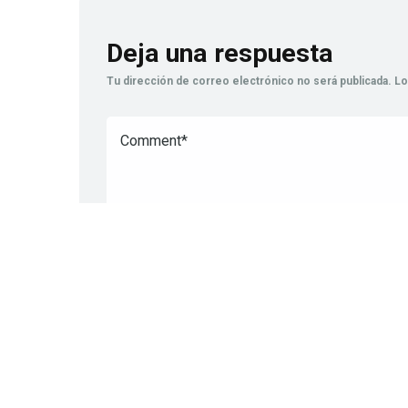
Deja una respuesta
Tu dirección de correo electrónico no será publicada.
Lo