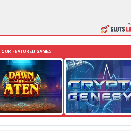
 OUR FEATURED GAMES