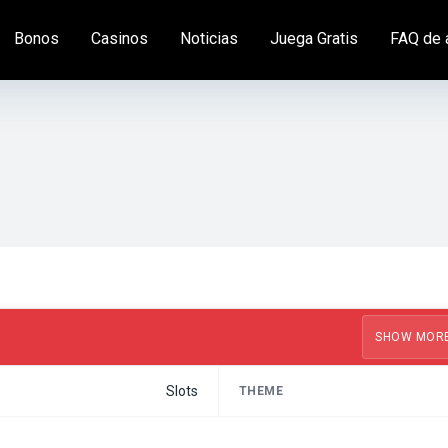
Bonos
Casinos
Noticias
Juega Gratis
FAQ de 
SHOW MOR
Slots
THEME