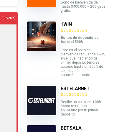
Bono de bienvenida de
hasta $400.000 + 200 giros
gratis.
(
0
Votes)
1WIN
Bonos de depósito de
hasta el 500%
Éste es el bono de
bienvenida regular de 1win,
en el cual haciendo tu
primer depósito tendrás
acceso hasta un 500% de
bonificación
automáticamente.
ESTELARBET
Recibe un bono del
100%
hasta
$200.000
en Casino por tu primer
depósito.
BETSALA