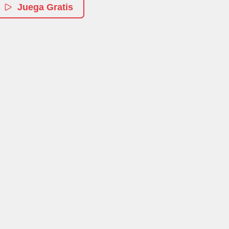
Juega Gratis