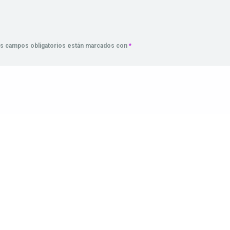
s campos obligatorios están marcados con
*