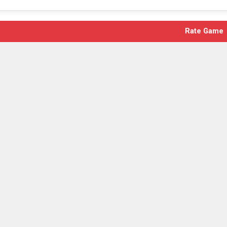
Rate Game