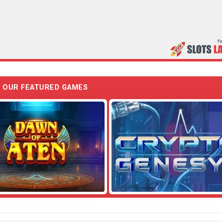
 OUR FEATURED GAMES