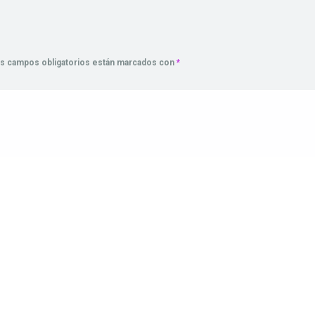
s campos obligatorios están marcados con
*