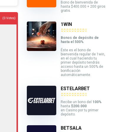
Bono de bienvenida de
hasta $400.000 + 200 giros
gratis.
(
0
Votes)
1WIN
Bonos de depósito de
hasta el 500%
Éste es el bono de
bienvenida regular de 1win,
en el cual haciendo tu
primer depósito tendrás
acceso hasta un 500% de
bonificación
automáticamente.
ESTELARBET
Recibe un bono del
100%
hasta
$200.000
en Casino por tu primer
depósito.
BETSALA