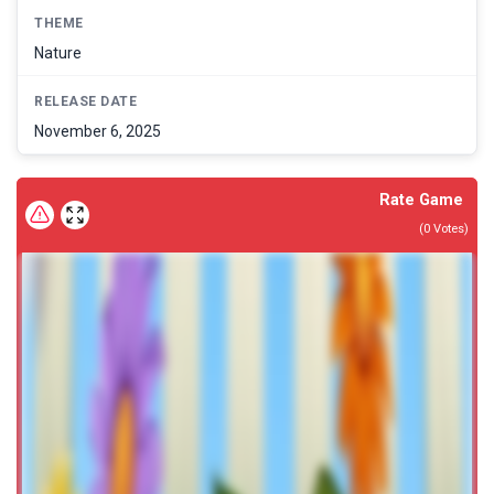
THEME
Nature
RELEASE DATE
November 6, 2025
Rate Game
(
0
Votes)