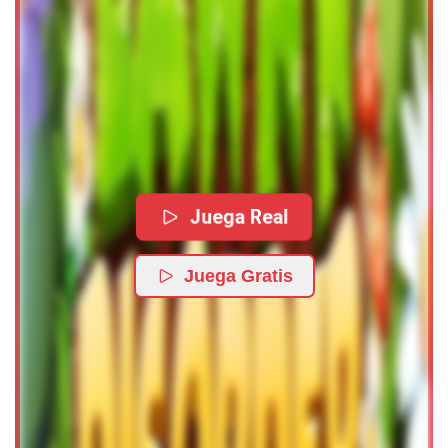
Juega Real
Juega Gratis