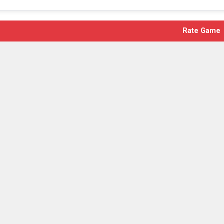
Rate Game