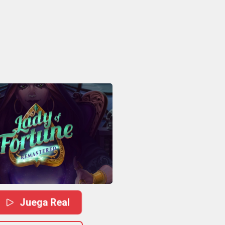
Juega Real