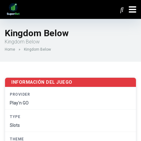
Kingdom Below
Kingdom Below
Home
»
Kingdom Below
INFORMACIÓN DEL JUEGO
PROVIDER
Play'n GO
TYPE
Slots
THEME