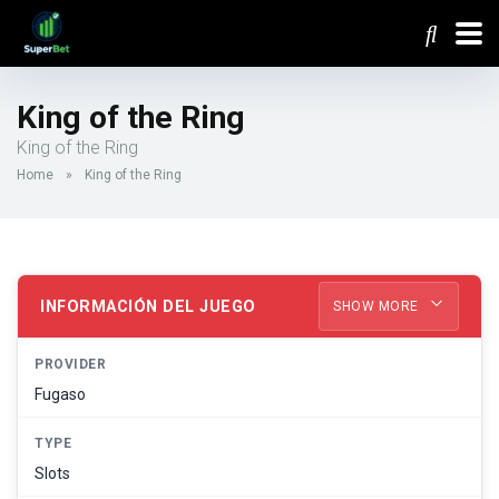
King of the Ring
King of the Ring
Home
»
King of the Ring
INFORMACIÓN DEL JUEGO
SHOW MORE
PROVIDER
Fugaso
TYPE
Slots