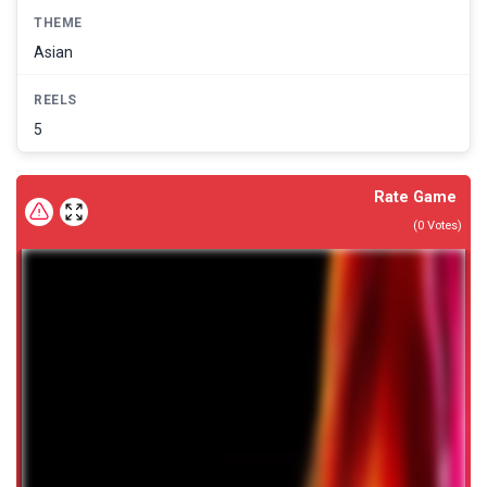
THEME
Asian
REELS
5
Rate Game
(
0
Votes)