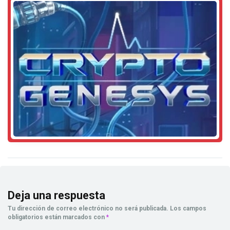
Deja una respuesta
Tu dirección de correo electrónico no será publicada.
Los campos
obligatorios están marcados con
*