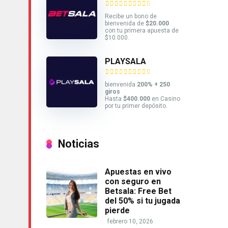
Recibe un bono de
bienvenida de
$20.000
con tu primera apuesta de
$10.000.
PLAYSALA
bienvenida
200% + 250
giros
Hasta
$400.000
en Casino
por tu primer depósito.
Noticias
Apuestas en vivo
con seguro en
Betsala: Free Bet
del 50% si tu jugada
pierde
febrero 10, 2026