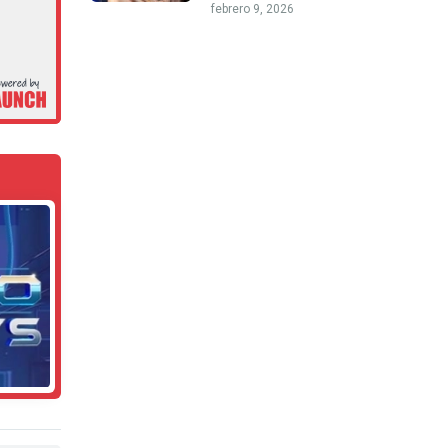
febrero 9, 2026