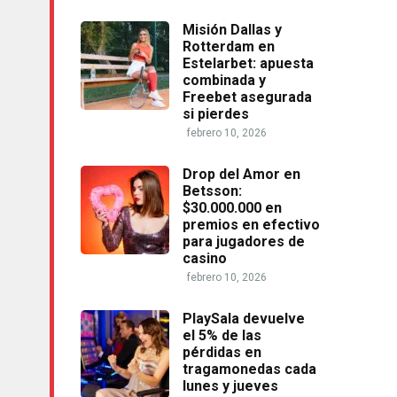
Misión Dallas y
Rotterdam en
Estelarbet: apuesta
combinada y
Freebet asegurada
si pierdes
febrero 10, 2026
Drop del Amor en
Betsson:
$30.000.000 en
premios en efectivo
para jugadores de
casino
febrero 10, 2026
PlaySala devuelve
el 5% de las
pérdidas en
tragamonedas cada
lunes y jueves