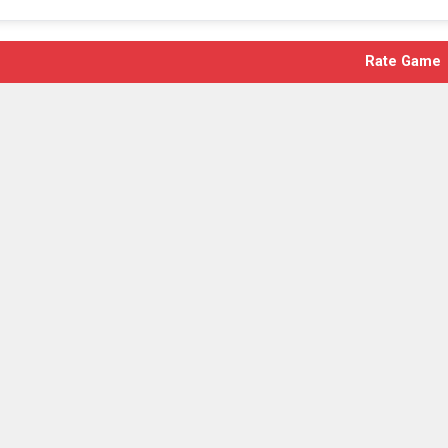
Rate Game