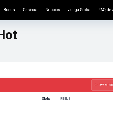
Bonos
Casinos
Noticias
Juega Gratis
FAQ de 
Hot
SHOW MOR
Slots
REELS