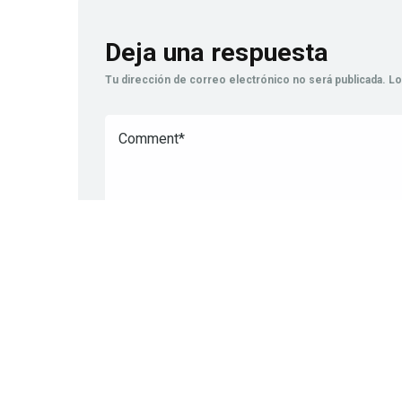
Deja una respuesta
Tu dirección de correo electrónico no será publicada.
Lo