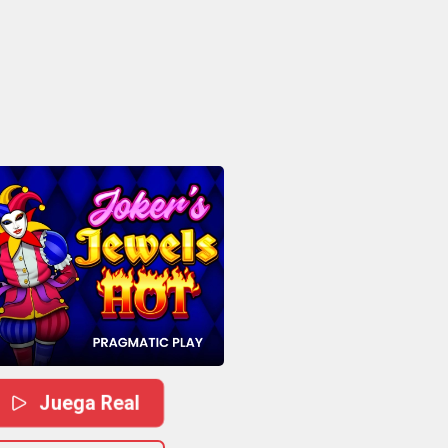
Juega Real