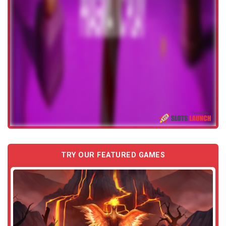
TRY OUR FEATURED GAMES